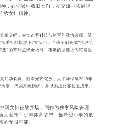
精神，在切磋中收获友谊，在交流中拓展视
传承女排精神。
节拍交织，生动诠释科技与体育的激情碰撞。随
”亲手将战旗授予7支队伍。当孩子们高喊“排球筑
飞梦想”的齐呼点燃全场时，稚嫩的脸庞上闪耀着坚
启动装置。随着光芒绽放，太平洋保险2025年
行为期一周的系统训练，并以实战比赛检验成果。
持中国女排征战赛场，到作为独家风险管理
险大爱托举少年体育梦想。
当希望小学的孩
想的无限可能。