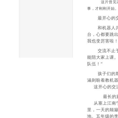
这片曾见证
事，才刚刚开始
最开心的
和机器人
台，心都要跳出
我也变厉害啦！
交流不止
能陪大家上课。
队伍！”
孩子们的
涵则盼着教机器
这开心的交流
最长的
从塞上江南
里，一天的颠
地。五年级的