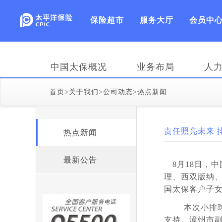
保险超市
服务大厅
会员中
中国太保概况
业务布局
人
首页
>
关于我们
>
公司动态
>
热点新闻
责任照亮未来 排
热点新闻
最新公告
8月18日，中
理、西双版纳、
国太保客户子女
本次小排
支持
。漳州市